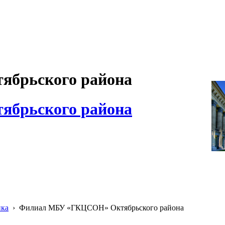
брьского района
брьского района
ика
›
Филиал МБУ «ГКЦСОН» Октябрьского района