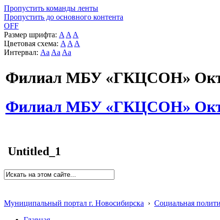
Пропустить команды ленты
Пропустить до основного контента
OFF
Размер шрифта:
A
A
A
Цветовая схема:
A
A
A
Интервал:
Aa
Aa
Aa
Филиал МБУ «ГКЦСОН» Октя
Филиал МБУ «ГКЦСОН» Октя
Untitled_1
Муниципальный портал г. Новосибирска
›
Социальная полит
Главная