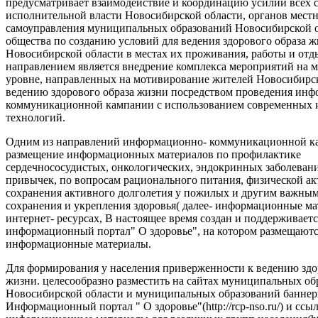
предусматривает взаимодействие и координацию усилий всех с
исполнительной власти Новосибирской области, органов мест
самоуправления муниципальных образований Новосибирской о
общества по созданию условий для ведения здорового образа 
Новосибирской области в местах их проживания, работы и от
направлением является внедрение комплекса мероприятий на
уровне, направленных на мотивирование жителей Новосибирск
ведению здорового образа жизни посредством проведения ин
коммуникационной кампании с использованием современных
технологий.
Одним из направлений информационно- коммуникационной ка
размещение информационных материалов по профилактике
сердечнососудистых, онкологических, эндокринных заболеван
привычек, по вопросам рационального питания, физической ак
сохранения активного долголетия у пожилых и другим важны
сохранения и укрепления здоровья( далее- информационные ма
интернет- ресурсах, В настоящее время создан и поддерживаетс
информационный портал" О здоровье", на котором размещают
информационные материалы.
Для формирования у населения приверженности к ведению здо
жизни. целесообразно разместить на сайтах муниципальных об
Новосибирской области и муниципальных образований баннер
Информационный портал " О здоровье"(http://rcp-nso.ru/) и ссы