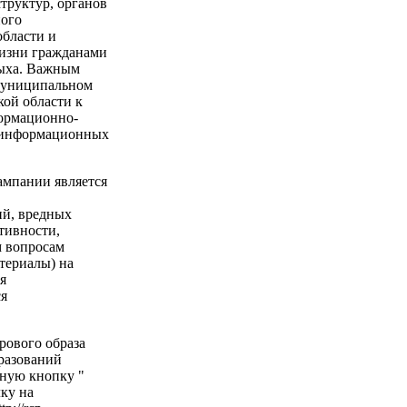
труктур, органов
ного
бласти и
жизни гражданами
дыха. Важным
 муниципальном
ой области к
формационно-
 информационных
мпании является
ий, вредных
тивности,
м вопросам
териалы) на
я
ся
рового образа
разований
ную кнопку "
лку на