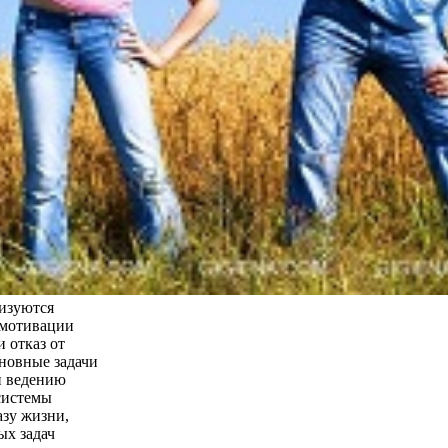
лизуются
 мотивации
 отказ от
новные задачи
й ведению
системы
азу жизни,
ых задач