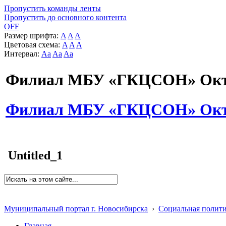
Пропустить команды ленты
Пропустить до основного контента
OFF
Размер шрифта:
A
A
A
Цветовая схема:
A
A
A
Интервал:
Aa
Aa
Aa
Филиал МБУ «ГКЦСОН» Октя
Филиал МБУ «ГКЦСОН» Октя
Untitled_1
Муниципальный портал г. Новосибирска
›
Социальная полит
Главная