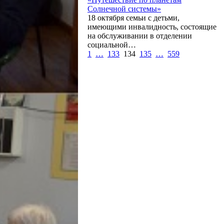
Солнечной системы»
18 октября семьи с детьми,
имеющими инвалидность, состоящие
на обслуживании в отделении
социальной…
1
…
133
134
135
…
559