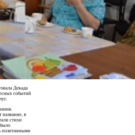
товала Декада
ресных событий
луг.
вания.
 название, в
тали стихи
 было
сь позитивными