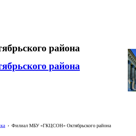
брьского района
брьского района
ика
›
Филиал МБУ «ГКЦСОН» Октябрьского района