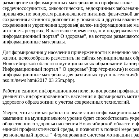
размещение информационных материалов по профилактике
сердечнососудистых, онкологических, эндокринных заболеван
привычек, по вопросам рационального питания, физической ак
сохранения активного долголетия у пожилых и другим важны
сохранения и укрепления здоровья( далее- информационные ма
интернет- ресурсах, В настоящее время создан и поддерживаетс
информационный портал" О здоровье", на котором размещают
информационные материалы.
Для формирования у населения приверженности к ведению здо
жизни. целесообразно разместить на сайтах муниципальных об
Новосибирской области и муниципальных образований баннер
Информационный портал " О здоровье"(http://rcp-nso.ru/) и ссы
информационные материалы для различных групп населения(http
nso.ru/news htmi/2017-03-25m.php).
Работа в едином информационном поле по вопросам профилак
увеличить информированность населения и формировать моти
здорового образа жизни с учетом современных технологий.
Уверен, что активная работа по реализации информационно-
кампании на муниципальном уровне будет способствовать ук
общественного здоровья населения Новосибирской области и
единой профилактической среды, и позволит в полной мере ре
региональный проект " Формирование системы мотивации гра