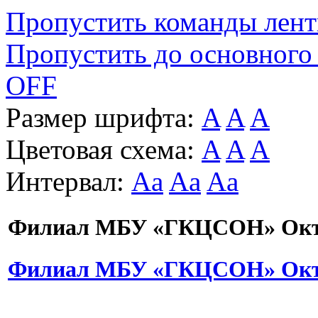
Пропустить команды лен
Пропустить до основного
OFF
Размер шрифта:
A
A
A
Цветовая схема:
A
A
A
Интервал:
Aa
Aa
Aa
Филиал МБУ «ГКЦСОН» Октя
Филиал МБУ «ГКЦСОН» Октя