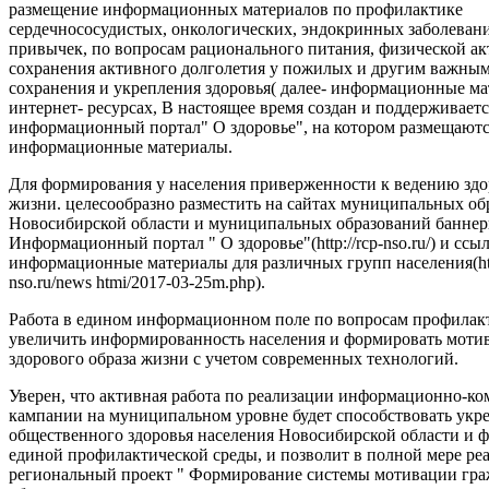
размещение информационных материалов по профилактике
сердечнососудистых, онкологических, эндокринных заболеван
привычек, по вопросам рационального питания, физической ак
сохранения активного долголетия у пожилых и другим важны
сохранения и укрепления здоровья( далее- информационные ма
интернет- ресурсах, В настоящее время создан и поддерживаетс
информационный портал" О здоровье", на котором размещают
информационные материалы.
Для формирования у населения приверженности к ведению здо
жизни. целесообразно разместить на сайтах муниципальных об
Новосибирской области и муниципальных образований баннер
Информационный портал " О здоровье"(http://rcp-nso.ru/) и ссы
информационные материалы для различных групп населения(http
nso.ru/news htmi/2017-03-25m.php).
Работа в едином информационном поле по вопросам профилак
увеличить информированность населения и формировать моти
здорового образа жизни с учетом современных технологий.
Уверен, что активная работа по реализации информационно-
кампании на муниципальном уровне будет способствовать ук
общественного здоровья населения Новосибирской области и
единой профилактической среды, и позволит в полной мере ре
региональный проект " Формирование системы мотивации гра