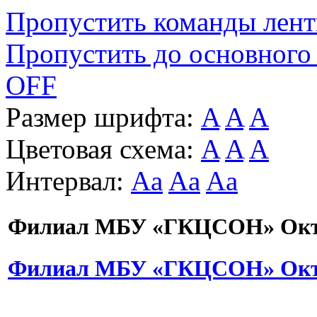
Пропустить команды лен
Пропустить до основного
OFF
Размер шрифта:
A
A
A
Цветовая схема:
A
A
A
Интервал:
Aa
Aa
Aa
Филиал МБУ «ГКЦСОН» Октя
Филиал МБУ «ГКЦСОН» Октя