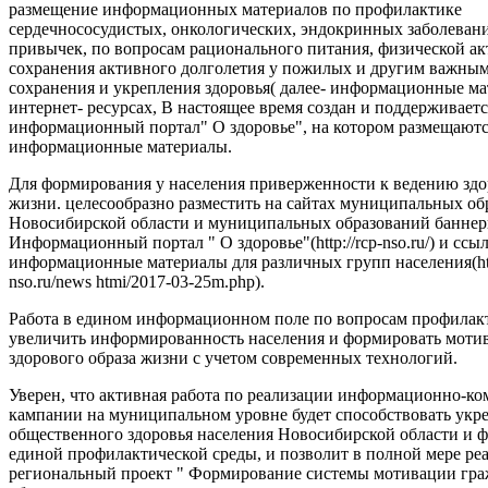
размещение информационных материалов по профилактике
сердечнососудистых, онкологических, эндокринных заболеван
привычек, по вопросам рационального питания, физической ак
сохранения активного долголетия у пожилых и другим важны
сохранения и укрепления здоровья( далее- информационные ма
интернет- ресурсах, В настоящее время создан и поддерживаетс
информационный портал" О здоровье", на котором размещают
информационные материалы.
Для формирования у населения приверженности к ведению здо
жизни. целесообразно разместить на сайтах муниципальных об
Новосибирской области и муниципальных образований баннер
Информационный портал " О здоровье"(http://rcp-nso.ru/) и ссы
информационные материалы для различных групп населения(http
nso.ru/news htmi/2017-03-25m.php).
Работа в едином информационном поле по вопросам профилак
увеличить информированность населения и формировать моти
здорового образа жизни с учетом современных технологий.
Уверен, что активная работа по реализации информационно-
кампании на муниципальном уровне будет способствовать ук
общественного здоровья населения Новосибирской области и
единой профилактической среды, и позволит в полной мере ре
региональный проект " Формирование системы мотивации гра