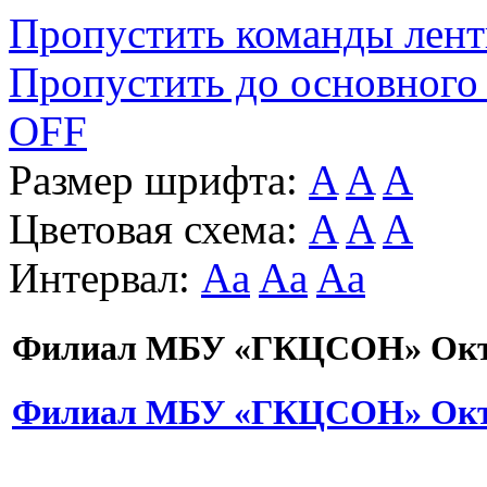
Пропустить команды лен
Пропустить до основного
OFF
Размер шрифта:
A
A
A
Цветовая схема:
A
A
A
Интервал:
Aa
Aa
Aa
Филиал МБУ «ГКЦСОН» Октя
Филиал МБУ «ГКЦСОН» Октя