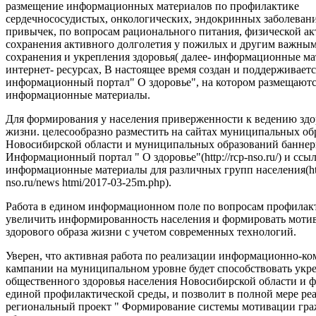
размещение информационных материалов по профилактике
сердечнососудистых, онкологических, эндокринных заболеван
привычек, по вопросам рационального питания, физической ак
сохранения активного долголетия у пожилых и другим важны
сохранения и укрепления здоровья( далее- информационные ма
интернет- ресурсах, В настоящее время создан и поддерживаетс
информационный портал" О здоровье", на котором размещают
информационные материалы.
Для формирования у населения приверженности к ведению здо
жизни. целесообразно разместить на сайтах муниципальных об
Новосибирской области и муниципальных образований баннер
Информационный портал " О здоровье"(http://rcp-nso.ru/) и ссы
информационные материалы для различных групп населения(http
nso.ru/news htmi/2017-03-25m.php).
Работа в едином информационном поле по вопросам профилак
увеличить информированность населения и формировать моти
здорового образа жизни с учетом современных технологий.
Уверен, что активная работа по реализации информационно-
кампании на муниципальном уровне будет способствовать ук
общественного здоровья населения Новосибирской области и
единой профилактической среды, и позволит в полной мере ре
региональный проект " Формирование системы мотивации гра