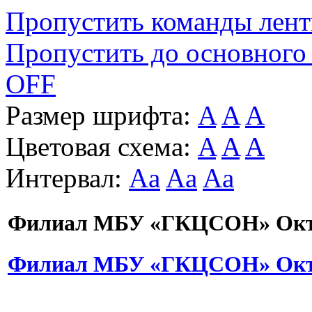
Пропустить команды лен
Пропустить до основного
OFF
Размер шрифта:
A
A
A
Цветовая схема:
A
A
A
Интервал:
Aa
Aa
Aa
Филиал МБУ «ГКЦСОН» Октя
Филиал МБУ «ГКЦСОН» Октя