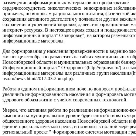
размещение информационных материалов по профилактике
сердечнососудистых, онкологических, эндокринных заболеван
привычек, по вопросам рационального питания, физической ак
сохранения активного долголетия у пожилых и другим важны
сохранения и укрепления здоровья( далее- информационные ма
интернет- ресурсах, В настоящее время создан и поддерживаетс
информационный портал" О здоровье", на котором размещают
информационные материалы.
Для формирования у населения приверженности к ведению здо
жизни. целесообразно разместить на сайтах муниципальных об
Новосибирской области и муниципальных образований баннер
Информационный портал " О здоровье"(http://rcp-nso.ru/) и ссы
информационные материалы для различных групп населения(http
nso.ru/news htmi/2017-03-25m.php).
Работа в едином информационном поле по вопросам профилак
увеличить информированность населения и формировать моти
здорового образа жизни с учетом современных технологий.
Уверен, что активная работа по реализации информационно-
кампании на муниципальном уровне будет способствовать ук
общественного здоровья населения Новосибирской области и
единой профилактической среды, и позволит в полной мере ре
региональный проект " Формирование системы мотивации гра