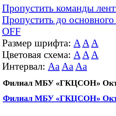
Пропустить команды лен
Пропустить до основного
OFF
Размер шрифта:
A
A
A
Цветовая схема:
A
A
A
Интервал:
Aa
Aa
Aa
Филиал МБУ «ГКЦСОН» Октя
Филиал МБУ «ГКЦСОН» Октя