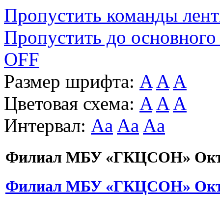
Пропустить команды лен
Пропустить до основного
OFF
Размер шрифта:
A
A
A
Цветовая схема:
A
A
A
Интервал:
Aa
Aa
Aa
Филиал МБУ «ГКЦСОН» Октя
Филиал МБУ «ГКЦСОН» Октя