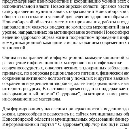
предусматривает взаимодействие и координацию усилий всех с
исполнительной власти Новосибирской области, органов мест
самоуправления муниципальных образований Новосибирской о
общества по созданию условий для ведения здорового образа 
Новосибирской области в местах их проживания, работы и от
направлением является внедрение комплекса мероприятий на
уровне, направленных на мотивирование жителей Новосибирск
ведению здорового образа жизни посредством проведения ин
коммуникационной кампании с использованием современных
технологий.
Одним из направлений информационно- коммуникационной ка
размещение информационных материалов по профилактике
сердечнососудистых, онкологических, эндокринных заболеван
привычек, по вопросам рационального питания, физической ак
сохранения активного долголетия у пожилых и другим важны
сохранения и укрепления здоровья( далее- информационные ма
интернет- ресурсах, В настоящее время создан и поддерживаетс
информационный портал" О здоровье", на котором размещают
информационные материалы.
Для формирования у населения приверженности к ведению здо
жизни. целесообразно разместить на сайтах муниципальных об
Новосибирской области и муниципальных образований баннер
Информационный портал " О здоровье"(http://rcp-nso.ru/) и ссы