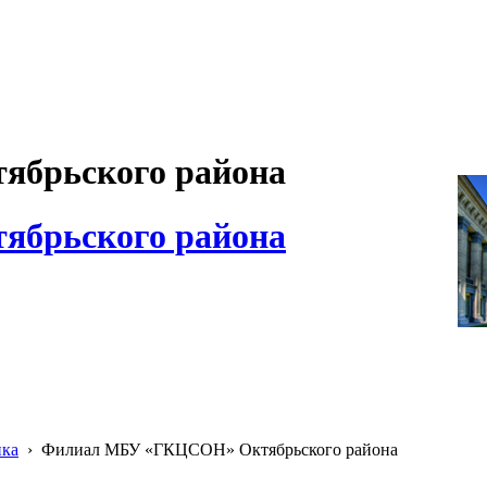
брьского района
брьского района
ика
›
Филиал МБУ «ГКЦСОН» Октябрьского района