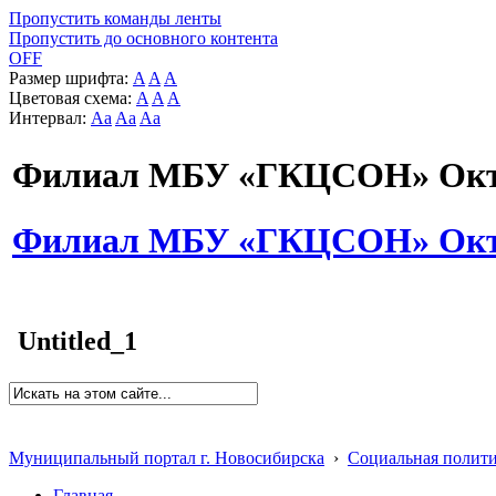
Пропустить команды ленты
Пропустить до основного контента
OFF
Размер шрифта:
A
A
A
Цветовая схема:
A
A
A
Интервал:
Aa
Aa
Aa
Филиал МБУ «ГКЦСОН» Октя
Филиал МБУ «ГКЦСОН» Октя
Untitled_1
Муниципальный портал г. Новосибирска
›
Социальная полит
Главная