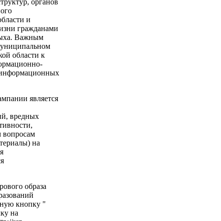
труктур, органов
ного
бласти и
жизни гражданами
дыха. Важным
 муниципальном
ой области к
формационно-
 информационных
мпании является
ий, вредных
тивности,
м вопросам
териалы) на
я
ся
рового образа
разований
ную кнопку "
лку на