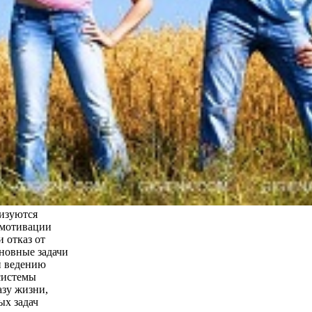
лизуются
 мотивации
 отказ от
новные задачи
й ведению
системы
азу жизни,
ых задач