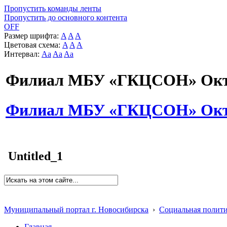
Пропустить команды ленты
Пропустить до основного контента
OFF
Размер шрифта:
A
A
A
Цветовая схема:
A
A
A
Интервал:
Aa
Aa
Aa
Филиал МБУ «ГКЦСОН» Октя
Филиал МБУ «ГКЦСОН» Октя
Untitled_1
Муниципальный портал г. Новосибирска
›
Социальная полит
Главная