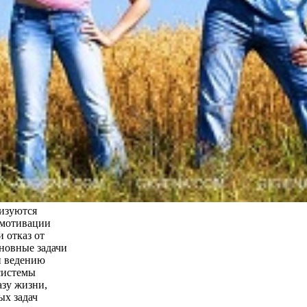
лизуются
 мотивации
 отказ от
новные задачи
й ведению
системы
азу жизни,
ых задач