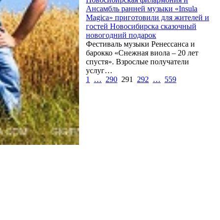
Ансамбль ранней музыки «Insula
Magica» приготовили для жителей и
гостей Новосибирска сказочный
новогодний подарок
Фестиваль музыки Ренессанса и
барокко «Снежная виола – 20 лет
спустя». Взрослые получатели
услуг…
1
…
290
291
292
…
559