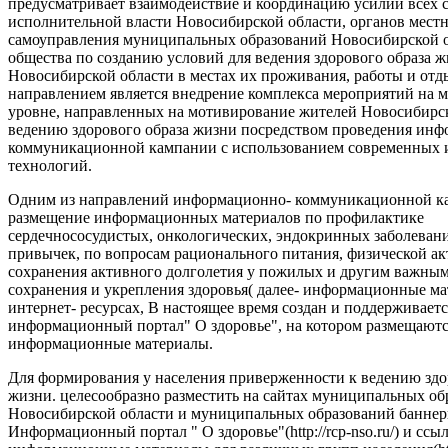
предусматривает взаимодействие и координацию усилий всех с
исполнительной власти Новосибирской области, органов мест
самоуправления муниципальных образований Новосибирской о
общества по созданию условий для ведения здорового образа 
Новосибирской области в местах их проживания, работы и от
направлением является внедрение комплекса мероприятий на
уровне, направленных на мотивирование жителей Новосибирск
ведению здорового образа жизни посредством проведения ин
коммуникационной кампании с использованием современных
технологий.
Одним из направлений информационно- коммуникационной ка
размещение информационных материалов по профилактике
сердечнососудистых, онкологических, эндокринных заболеван
привычек, по вопросам рационального питания, физической ак
сохранения активного долголетия у пожилых и другим важны
сохранения и укрепления здоровья( далее- информационные ма
интернет- ресурсах, В настоящее время создан и поддерживаетс
информационный портал" О здоровье", на котором размещают
информационные материалы.
Для формирования у населения приверженности к ведению здо
жизни. целесообразно разместить на сайтах муниципальных об
Новосибирской области и муниципальных образований баннер
Информационный портал " О здоровье"(http://rcp-nso.ru/) и ссы