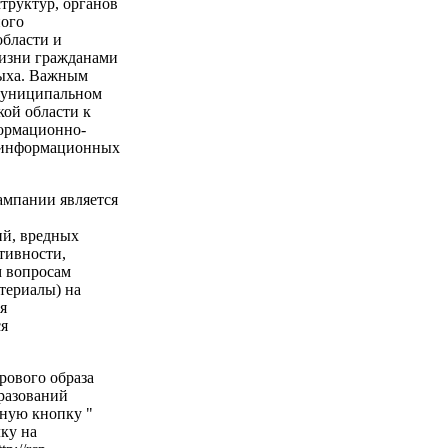
труктур, органов
ного
бласти и
жизни гражданами
дыха. Важным
 муниципальном
ой области к
формационно-
 информационных
мпании является
ий, вредных
тивности,
м вопросам
териалы) на
я
ся
рового образа
разований
ную кнопку "
лку на