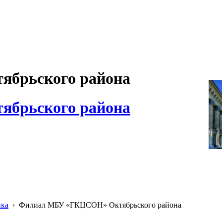
брьского района
брьского района
ика
›
Филиал МБУ «ГКЦСОН» Октябрьского района