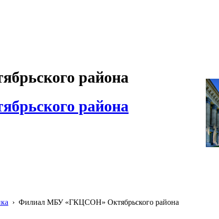
брьского района
брьского района
ика
›
Филиал МБУ «ГКЦСОН» Октябрьского района