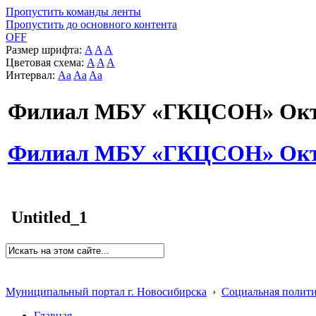
Пропустить команды ленты
Пропустить до основного контента
OFF
Размер шрифта:
A
A
A
Цветовая схема:
A
A
A
Интервал:
Aa
Aa
Aa
Филиал МБУ «ГКЦСОН» Октя
Филиал МБУ «ГКЦСОН» Октя
Untitled_1
Муниципальный портал г. Новосибирска
›
Социальная полит
Главная