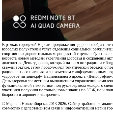
В рамках городской Недели продвижения здорового образа жиз
взрослых получателей услуг отделения социальной реабилитац
спортивно-оздоровительных мероприятий с целью обучения лю
возраста новым методам укрепления здоровья и сохранения ак
долголетия. День здоровья, который начался по традиции с бод
свежем воздухе, затем продолжился тематической беседой о пр
рационального питания, и знакомством с информационным по
«здоровое-питание.рф» Национального проекта «Демография».
День здоровья совместным выполнением упражнений комплек
функциональной гимнастики под руководством молодого специ
участники получили не только новые знания по ЗОЖ, но и по
бодрости и хорошего настроения,
© Мэрия г. Новосибирска, 2013-2026. Сайт разработан компан
совместно с департаментом связи и информатизации мэрии го