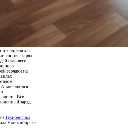
ни 7 апреля для
ии состоялся ряд
дей старшего
тивного
рой зарядки на
авилах
рталом
 А завершился
са
алиста. Все
лноценный заряд
ией
Технологика
рода Новосибирска