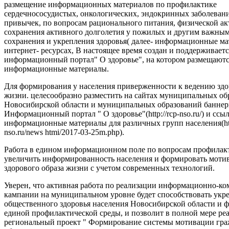
размещение информационных материалов по профилактике
сердечнососудистых, онкологических, эндокринных заболеван
привычек, по вопросам рационального питания, физической ак
сохранения активного долголетия у пожилых и другим важны
сохранения и укрепления здоровья( далее- информационные ма
интернет- ресурсах, В настоящее время создан и поддерживаетс
информационный портал" О здоровье", на котором размещают
информационные материалы.
Для формирования у населения приверженности к ведению здо
жизни. целесообразно разместить на сайтах муниципальных об
Новосибирской области и муниципальных образований баннер
Информационный портал " О здоровье"(http://rcp-nso.ru/) и ссы
информационные материалы для различных групп населения(http
nso.ru/news htmi/2017-03-25m.php).
Работа в едином информационном поле по вопросам профилак
увеличить информированность населения и формировать моти
здорового образа жизни с учетом современных технологий.
Уверен, что активная работа по реализации информационно-
кампании на муниципальном уровне будет способствовать ук
общественного здоровья населения Новосибирской области и
единой профилактической среды, и позволит в полной мере ре
региональный проект " Формирование системы мотивации гра