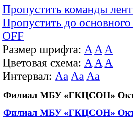
Пропустить команды лен
Пропустить до основного
OFF
Размер шрифта:
A
A
A
Цветовая схема:
A
A
A
Интервал:
Aa
Aa
Aa
Филиал МБУ «ГКЦСОН» Октя
Филиал МБУ «ГКЦСОН» Октя