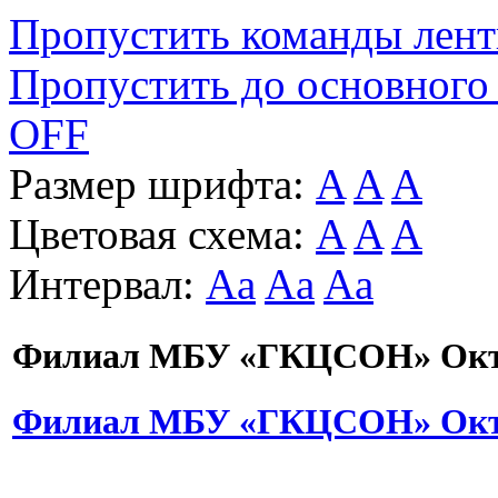
Пропустить команды лен
Пропустить до основного
OFF
Размер шрифта:
A
A
A
Цветовая схема:
A
A
A
Интервал:
Aa
Aa
Aa
Филиал МБУ «ГКЦСОН» Октя
Филиал МБУ «ГКЦСОН» Октя