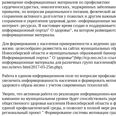
размещение информационных материалов по профилактике
сердечнососудистых, онкологических, эндокринных заболеван
привычек, по вопросам рационального питания, физической ак
сохранения активного долголетия у пожилых и другим важны
сохранения и укрепления здоровья( далее- информационные ма
интернет- ресурсах, В настоящее время создан и поддерживаетс
информационный портал" О здоровье", на котором размещают
информационные материалы.
Для формирования у населения приверженности к ведению здо
жизни. целесообразно разместить на сайтах муниципальных об
Новосибирской области и муниципальных образований баннер
Информационный портал " О здоровье"(http://rcp-nso.ru/) и ссы
информационные материалы для различных групп населения(http
nso.ru/news htmi/2017-03-25m.php).
Работа в едином информационном поле по вопросам профилак
увеличить информированность населения и формировать моти
здорового образа жизни с учетом современных технологий.
Уверен, что активная работа по реализации информационно-
кампании на муниципальном уровне будет способствовать ук
общественного здоровья населения Новосибирской области и
единой профилактической среды, и позволит в полной мере ре
региональный проект " Формирование системы мотивации гра