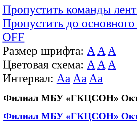
Пропустить команды лен
Пропустить до основного
OFF
Размер шрифта:
A
A
A
Цветовая схема:
A
A
A
Интервал:
Aa
Aa
Aa
Филиал МБУ «ГКЦСОН» Октя
Филиал МБУ «ГКЦСОН» Октя