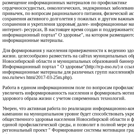
размещение информационных материалов по профилактике
сердечнососудистых, онкологических, эндокринных заболеван
привычек, по вопросам рационального питания, физической ак
сохранения активного долголетия у пожилых и другим важны
сохранения и укрепления здоровья( далее- информационные ма
интернет- ресурсах, В настоящее время создан и поддерживаетс
информационный портал" О здоровье", на котором размещают
информационные материалы.
Для формирования у населения приверженности к ведению здо
жизни. целесообразно разместить на сайтах муниципальных об
Новосибирской области и муниципальных образований баннер
Информационный портал " О здоровье"(http://rcp-nso.ru/) и ссы
информационные материалы для различных групп населения(http
nso.ru/news htmi/2017-03-25m.php).
Работа в едином информационном поле по вопросам профилак
увеличить информированность населения и формировать моти
здорового образа жизни с учетом современных технологий.
Уверен, что активная работа по реализации информационно-
кампании на муниципальном уровне будет способствовать ук
общественного здоровья населения Новосибирской области и
единой профилактической среды, и позволит в полной мере ре
региональный проект " Формирование системы мотивации гра