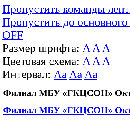
Пропустить команды лен
Пропустить до основного
OFF
Размер шрифта:
A
A
A
Цветовая схема:
A
A
A
Интервал:
Aa
Aa
Aa
Филиал МБУ «ГКЦСОН» Октя
Филиал МБУ «ГКЦСОН» Октя