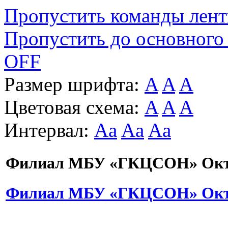
Пропустить команды лен
Пропустить до основного
OFF
Размер шрифта:
A
A
A
Цветовая схема:
A
A
A
Интервал:
Aa
Aa
Aa
Филиал МБУ «ГКЦСОН» Октя
Филиал МБУ «ГКЦСОН» Октя