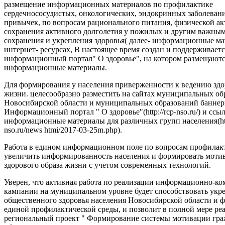
размещение информационных материалов по профилактике
сердечнососудистых, онкологических, эндокринных заболеван
привычек, по вопросам рационального питания, физической ак
сохранения активного долголетия у пожилых и другим важны
сохранения и укрепления здоровья( далее- информационные ма
интернет- ресурсах, В настоящее время создан и поддерживаетс
информационный портал" О здоровье", на котором размещают
информационные материалы.
Для формирования у населения приверженности к ведению здо
жизни. целесообразно разместить на сайтах муниципальных об
Новосибирской области и муниципальных образований баннер
Информационный портал " О здоровье"(http://rcp-nso.ru/) и ссы
информационные материалы для различных групп населения(http
nso.ru/news htmi/2017-03-25m.php).
Работа в едином информационном поле по вопросам профилак
увеличить информированность населения и формировать моти
здорового образа жизни с учетом современных технологий.
Уверен, что активная работа по реализации информационно-
кампании на муниципальном уровне будет способствовать ук
общественного здоровья населения Новосибирской области и
единой профилактической среды, и позволит в полной мере ре
региональный проект " Формирование системы мотивации гра