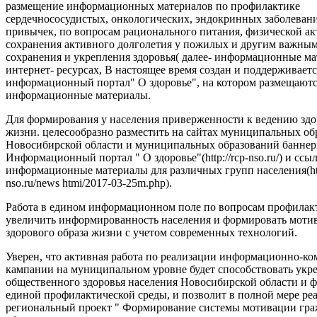
размещение информационных материалов по профилактике
сердечнососудистых, онкологических, эндокринных заболеван
привычек, по вопросам рационального питания, физической ак
сохранения активного долголетия у пожилых и другим важны
сохранения и укрепления здоровья( далее- информационные ма
интернет- ресурсах, В настоящее время создан и поддерживаетс
информационный портал" О здоровье", на котором размещают
информационные материалы.
Для формирования у населения приверженности к ведению здо
жизни. целесообразно разместить на сайтах муниципальных об
Новосибирской области и муниципальных образований баннер
Информационный портал " О здоровье"(http://rcp-nso.ru/) и ссы
информационные материалы для различных групп населения(http
nso.ru/news htmi/2017-03-25m.php).
Работа в едином информационном поле по вопросам профилак
увеличить информированность населения и формировать моти
здорового образа жизни с учетом современных технологий.
Уверен, что активная работа по реализации информационно-
кампании на муниципальном уровне будет способствовать ук
общественного здоровья населения Новосибирской области и
единой профилактической среды, и позволит в полной мере ре
региональный проект " Формирование системы мотивации гра