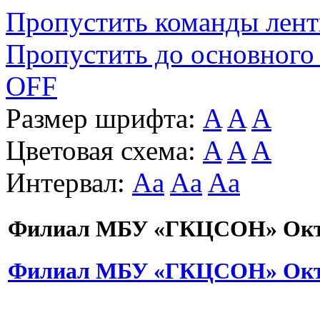
Пропустить команды лен
Пропустить до основного
OFF
Размер шрифта:
A
A
A
Цветовая схема:
A
A
A
Интервал:
Aa
Aa
Aa
Филиал МБУ «ГКЦСОН» Октя
Филиал МБУ «ГКЦСОН» Октя