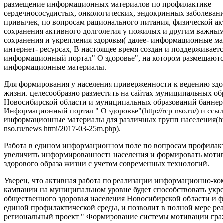
размещение информационных материалов по профилактике
сердечнососудистых, онкологических, эндокринных заболеван
привычек, по вопросам рационального питания, физической ак
сохранения активного долголетия у пожилых и другим важны
сохранения и укрепления здоровья( далее- информационные ма
интернет- ресурсах, В настоящее время создан и поддерживаетс
информационный портал" О здоровье", на котором размещают
информационные материалы.
Для формирования у населения приверженности к ведению здо
жизни. целесообразно разместить на сайтах муниципальных об
Новосибирской области и муниципальных образований баннер
Информационный портал " О здоровье"(http://rcp-nso.ru/) и ссы
информационные материалы для различных групп населения(http
nso.ru/news htmi/2017-03-25m.php).
Работа в едином информационном поле по вопросам профилак
увеличить информированность населения и формировать моти
здорового образа жизни с учетом современных технологий.
Уверен, что активная работа по реализации информационно-
кампании на муниципальном уровне будет способствовать ук
общественного здоровья населения Новосибирской области и
единой профилактической среды, и позволит в полной мере ре
региональный проект " Формирование системы мотивации гра