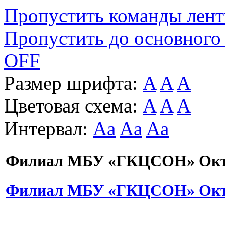
Пропустить команды лен
Пропустить до основного
OFF
Размер шрифта:
A
A
A
Цветовая схема:
A
A
A
Интервал:
Aa
Aa
Aa
Филиал МБУ «ГКЦСОН» Октя
Филиал МБУ «ГКЦСОН» Октя