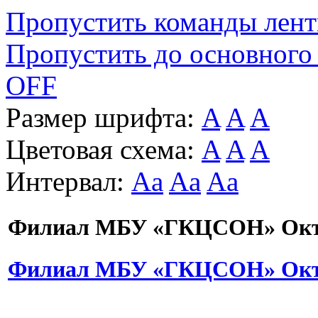
Пропустить команды лен
Пропустить до основного
OFF
Размер шрифта:
A
A
A
Цветовая схема:
A
A
A
Интервал:
Aa
Aa
Aa
Филиал МБУ «ГКЦСОН» Октя
Филиал МБУ «ГКЦСОН» Октя