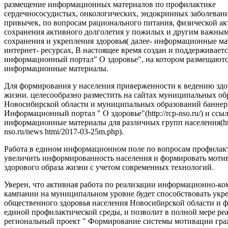
размещение информационных материалов по профилактике
сердечнососудистых, онкологических, эндокринных заболеван
привычек, по вопросам рационального питания, физической ак
сохранения активного долголетия у пожилых и другим важны
сохранения и укрепления здоровья( далее- информационные ма
интернет- ресурсах, В настоящее время создан и поддерживаетс
информационный портал" О здоровье", на котором размещают
информационные материалы.
Для формирования у населения приверженности к ведению здо
жизни. целесообразно разместить на сайтах муниципальных об
Новосибирской области и муниципальных образований баннер
Информационный портал " О здоровье"(http://rcp-nso.ru/) и ссы
информационные материалы для различных групп населения(http
nso.ru/news htmi/2017-03-25m.php).
Работа в едином информационном поле по вопросам профилак
увеличить информированность населения и формировать моти
здорового образа жизни с учетом современных технологий.
Уверен, что активная работа по реализации информационно-
кампании на муниципальном уровне будет способствовать ук
общественного здоровья населения Новосибирской области и
единой профилактической среды, и позволит в полной мере ре
региональный проект " Формирование системы мотивации гра