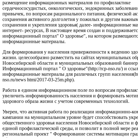
размещение информационных материалов по профилактике
сердечнососудистых, онкологических, эндокринных заболеван
привычек, по вопросам рационального питания, физической ак
сохранения активного долголетия у пожилых и другим важны
сохранения и укрепления здоровья( далее- информационные ма
интернет- ресурсах, В настоящее время создан и поддерживаетс
информационный портал" О здоровье", на котором размещают
информационные материалы.
Для формирования у населения приверженности к ведению здо
жизни. целесообразно разместить на сайтах муниципальных об
Новосибирской области и муниципальных образований баннер
Информационный портал " О здоровье"(http://rcp-nso.ru/) и ссы
информационные материалы для различных групп населения(http
nso.ru/news htmi/2017-03-25m.php).
Работа в едином информационном поле по вопросам профилак
увеличить информированность населения и формировать моти
здорового образа жизни с учетом современных технологий.
Уверен, что активная работа по реализации информационно-
кампании на муниципальном уровне будет способствовать ук
общественного здоровья населения Новосибирской области и
единой профилактической среды, и позволит в полной мере ре
региональный проект " Формирование системы мотивации гра