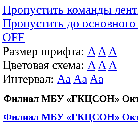
Пропустить команды лен
Пропустить до основного
OFF
Размер шрифта:
A
A
A
Цветовая схема:
A
A
A
Интервал:
Aa
Aa
Aa
Филиал МБУ «ГКЦСОН» Октя
Филиал МБУ «ГКЦСОН» Октя