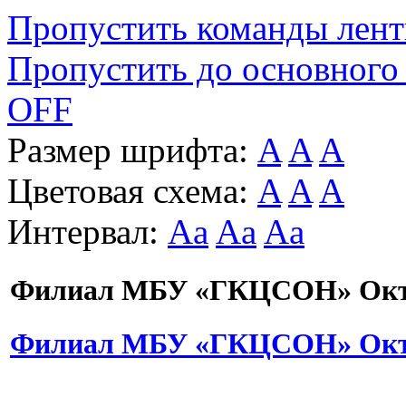
Пропустить команды лен
Пропустить до основного
OFF
Размер шрифта:
A
A
A
Цветовая схема:
A
A
A
Интервал:
Aa
Aa
Aa
Филиал МБУ «ГКЦСОН» Октя
Филиал МБУ «ГКЦСОН» Октя