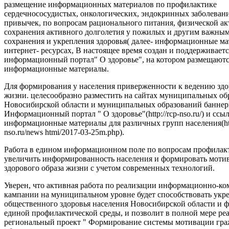
размещение информационных материалов по профилактике
сердечнососудистых, онкологических, эндокринных заболеван
привычек, по вопросам рационального питания, физической ак
сохранения активного долголетия у пожилых и другим важны
сохранения и укрепления здоровья( далее- информационные ма
интернет- ресурсах, В настоящее время создан и поддерживаетс
информационный портал" О здоровье", на котором размещают
информационные материалы.
Для формирования у населения приверженности к ведению здо
жизни. целесообразно разместить на сайтах муниципальных об
Новосибирской области и муниципальных образований баннер
Информационный портал " О здоровье"(http://rcp-nso.ru/) и ссы
информационные материалы для различных групп населения(http
nso.ru/news htmi/2017-03-25m.php).
Работа в едином информационном поле по вопросам профилак
увеличить информированность населения и формировать моти
здорового образа жизни с учетом современных технологий.
Уверен, что активная работа по реализации информационно-
кампании на муниципальном уровне будет способствовать ук
общественного здоровья населения Новосибирской области и
единой профилактической среды, и позволит в полной мере ре
региональный проект " Формирование системы мотивации гра