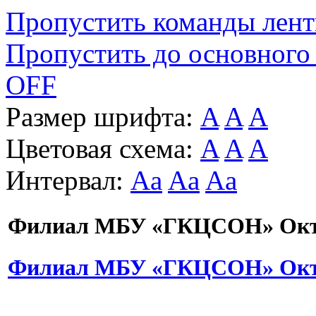
Пропустить команды лен
Пропустить до основного
OFF
Размер шрифта:
A
A
A
Цветовая схема:
A
A
A
Интервал:
Aa
Aa
Aa
Филиал МБУ «ГКЦСОН» Октя
Филиал МБУ «ГКЦСОН» Октя