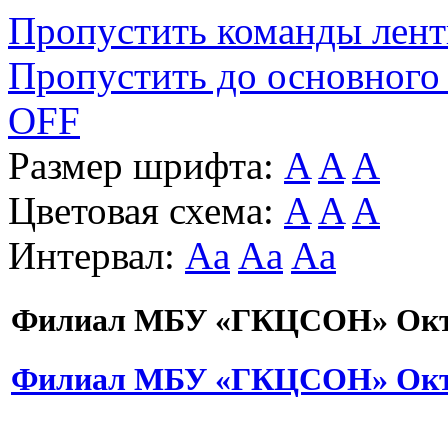
Пропустить команды лен
Пропустить до основного
OFF
Размер шрифта:
A
A
A
Цветовая схема:
A
A
A
Интервал:
Aa
Aa
Aa
Филиал МБУ «ГКЦСОН» Октя
Филиал МБУ «ГКЦСОН» Октя