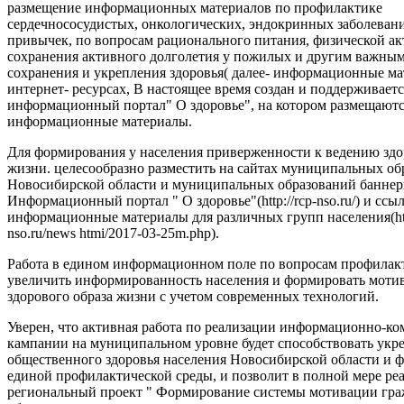
размещение информационных материалов по профилактике
сердечнососудистых, онкологических, эндокринных заболеван
привычек, по вопросам рационального питания, физической ак
сохранения активного долголетия у пожилых и другим важны
сохранения и укрепления здоровья( далее- информационные ма
интернет- ресурсах, В настоящее время создан и поддерживаетс
информационный портал" О здоровье", на котором размещают
информационные материалы.
Для формирования у населения приверженности к ведению здо
жизни. целесообразно разместить на сайтах муниципальных об
Новосибирской области и муниципальных образований баннер
Информационный портал " О здоровье"(http://rcp-nso.ru/) и ссы
информационные материалы для различных групп населения(http
nso.ru/news htmi/2017-03-25m.php).
Работа в едином информационном поле по вопросам профилак
увеличить информированность населения и формировать моти
здорового образа жизни с учетом современных технологий.
Уверен, что активная работа по реализации информационно-
кампании на муниципальном уровне будет способствовать ук
общественного здоровья населения Новосибирской области и
единой профилактической среды, и позволит в полной мере ре
региональный проект " Формирование системы мотивации гра