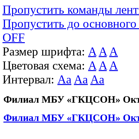
Пропустить команды лен
Пропустить до основного
OFF
Размер шрифта:
A
A
A
Цветовая схема:
A
A
A
Интервал:
Aa
Aa
Aa
Филиал МБУ «ГКЦСОН» Октя
Филиал МБУ «ГКЦСОН» Октя