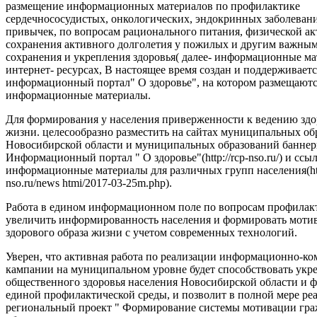
размещение информационных материалов по профилактике
сердечнососудистых, онкологических, эндокринных заболеван
привычек, по вопросам рационального питания, физической ак
сохранения активного долголетия у пожилых и другим важны
сохранения и укрепления здоровья( далее- информационные ма
интернет- ресурсах, В настоящее время создан и поддерживаетс
информационный портал" О здоровье", на котором размещают
информационные материалы.
Для формирования у населения приверженности к ведению здо
жизни. целесообразно разместить на сайтах муниципальных об
Новосибирской области и муниципальных образований баннер
Информационный портал " О здоровье"(http://rcp-nso.ru/) и ссы
информационные материалы для различных групп населения(http
nso.ru/news htmi/2017-03-25m.php).
Работа в едином информационном поле по вопросам профилак
увеличить информированность населения и формировать моти
здорового образа жизни с учетом современных технологий.
Уверен, что активная работа по реализации информационно-
кампании на муниципальном уровне будет способствовать ук
общественного здоровья населения Новосибирской области и
единой профилактической среды, и позволит в полной мере ре
региональный проект " Формирование системы мотивации гра