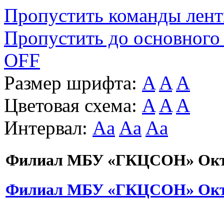
Пропустить команды лен
Пропустить до основного
OFF
Размер шрифта:
A
A
A
Цветовая схема:
A
A
A
Интервал:
Aa
Aa
Aa
Филиал МБУ «ГКЦСОН» Октя
Филиал МБУ «ГКЦСОН» Октя