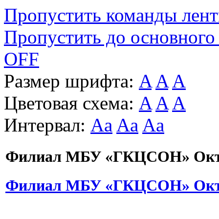
Пропустить команды лен
Пропустить до основного
OFF
Размер шрифта:
A
A
A
Цветовая схема:
A
A
A
Интервал:
Aa
Aa
Aa
Филиал МБУ «ГКЦСОН» Октя
Филиал МБУ «ГКЦСОН» Октя