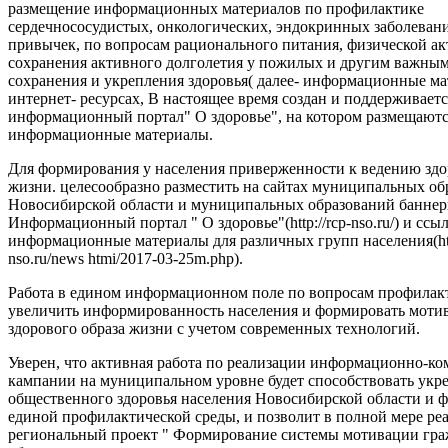
размещение информационных материалов по профилактике
сердечнососудистых, онкологических, эндокринных заболеван
привычек, по вопросам рационального питания, физической ак
сохранения активного долголетия у пожилых и другим важны
сохранения и укрепления здоровья( далее- информационные ма
интернет- ресурсах, В настоящее время создан и поддерживаетс
информационный портал" О здоровье", на котором размещают
информационные материалы.
Для формирования у населения приверженности к ведению здо
жизни. целесообразно разместить на сайтах муниципальных об
Новосибирской области и муниципальных образований баннер
Информационный портал " О здоровье"(http://rcp-nso.ru/) и ссы
информационные материалы для различных групп населения(http
nso.ru/news htmi/2017-03-25m.php).
Работа в едином информационном поле по вопросам профилак
увеличить информированность населения и формировать моти
здорового образа жизни с учетом современных технологий.
Уверен, что активная работа по реализации информационно-
кампании на муниципальном уровне будет способствовать ук
общественного здоровья населения Новосибирской области и
единой профилактической среды, и позволит в полной мере ре
региональный проект " Формирование системы мотивации гра