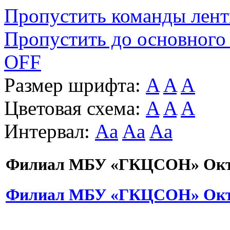
Пропустить команды лен
Пропустить до основного
OFF
Размер шрифта:
A
A
A
Цветовая схема:
A
A
A
Интервал:
Aa
Aa
Aa
Филиал МБУ «ГКЦСОН» Октя
Филиал МБУ «ГКЦСОН» Октя