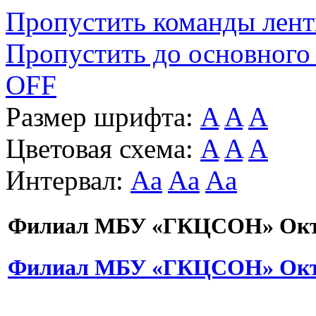
Пропустить команды лен
Пропустить до основного
OFF
Размер шрифта:
A
A
A
Цветовая схема:
A
A
A
Интервал:
Aa
Aa
Aa
Филиал МБУ «ГКЦСОН» Октя
Филиал МБУ «ГКЦСОН» Октя