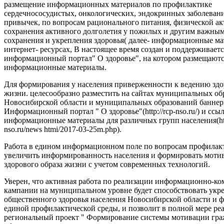
размещение информационных материалов по профилактике
сердечнососудистых, онкологических, эндокринных заболеван
привычек, по вопросам рационального питания, физической ак
сохранения активного долголетия у пожилых и другим важны
сохранения и укрепления здоровья( далее- информационные ма
интернет- ресурсах, В настоящее время создан и поддерживаетс
информационный портал" О здоровье", на котором размещают
информационные материалы.
Для формирования у населения приверженности к ведению здо
жизни. целесообразно разместить на сайтах муниципальных об
Новосибирской области и муниципальных образований баннер
Информационный портал " О здоровье"(http://rcp-nso.ru/) и ссы
информационные материалы для различных групп населения(http
nso.ru/news htmi/2017-03-25m.php).
Работа в едином информационном поле по вопросам профилак
увеличить информированность населения и формировать моти
здорового образа жизни с учетом современных технологий.
Уверен, что активная работа по реализации информационно-
кампании на муниципальном уровне будет способствовать ук
общественного здоровья населения Новосибирской области и
единой профилактической среды, и позволит в полной мере ре
региональный проект " Формирование системы мотивации гра