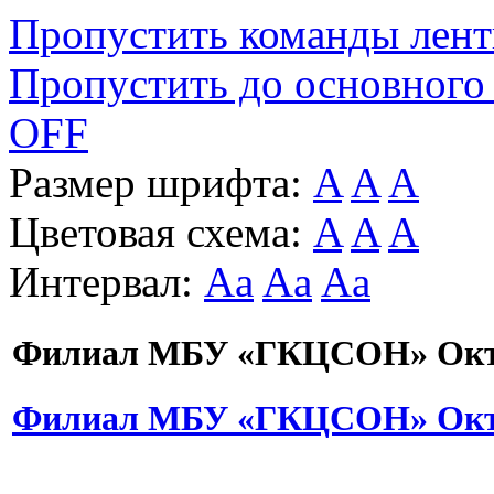
Пропустить команды лен
Пропустить до основного
OFF
Размер шрифта:
A
A
A
Цветовая схема:
A
A
A
Интервал:
Aa
Aa
Aa
Филиал МБУ «ГКЦСОН» Октя
Филиал МБУ «ГКЦСОН» Октя