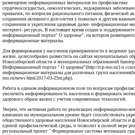
размещение информационных материалов по профилактике
сердечнососудистых, онкологических, эндокринных заболеван
привычек, по вопросам рационального питания, физической ак
сохранения активного долголетия у пожилых и другим важны
сохранения и укрепления здоровья( далее- информационные ма
интернет- ресурсах, В настоящее время создан и поддерживаетс
информационный портал" О здоровье", на котором размещают
информационные материалы.
Для формирования у населения приверженности к ведению здо
жизни. целесообразно разместить на сайтах муниципальных об
Новосибирской области и муниципальных образований баннер
Информационный портал " О здоровье"(http://rcp-nso.ru/) и ссы
информационные материалы для различных групп населения(http
nso.ru/news htmi/2017-03-25m.php).
Работа в едином информационном поле по вопросам профилак
увеличить информированность населения и формировать моти
здорового образа жизни с учетом современных технологий.
Уверен, что активная работа по реализации информационно-
кампании на муниципальном уровне будет способствовать ук
общественного здоровья населения Новосибирской области и
единой профилактической среды, и позволит в полной мере ре
региональный проект " Формирование системы мотивации гра