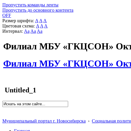
Пропустить команды ленты
Пропустить до основного контента
OFF
Размер шрифта:
A
A
A
Цветовая схема:
A
A
A
Интервал:
Aa
Aa
Aa
Филиал МБУ «ГКЦСОН» Октя
Филиал МБУ «ГКЦСОН» Октя
Untitled_1
Муниципальный портал г. Новосибирска
›
Социальная полит
Главная