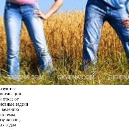
лизуются
 мотивации
 отказ от
новные задачи
й ведению
системы
азу жизни,
ых задач