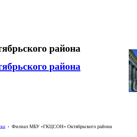
брьского района
брьского района
ика
›
Филиал МБУ «ГКЦСОН» Октябрьского района