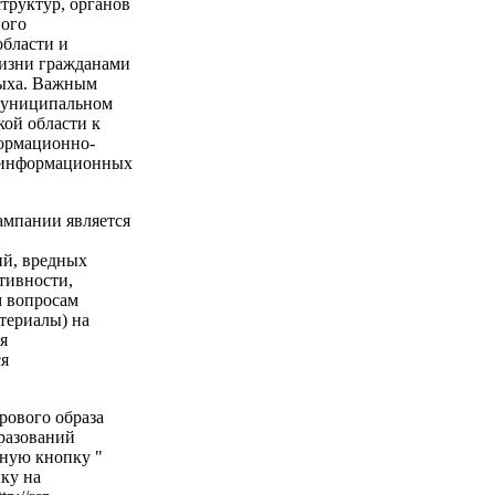
труктур, органов
ного
бласти и
жизни гражданами
дыха. Важным
 муниципальном
ой области к
формационно-
 информационных
мпании является
ий, вредных
тивности,
м вопросам
териалы) на
я
ся
рового образа
разований
ную кнопку "
лку на