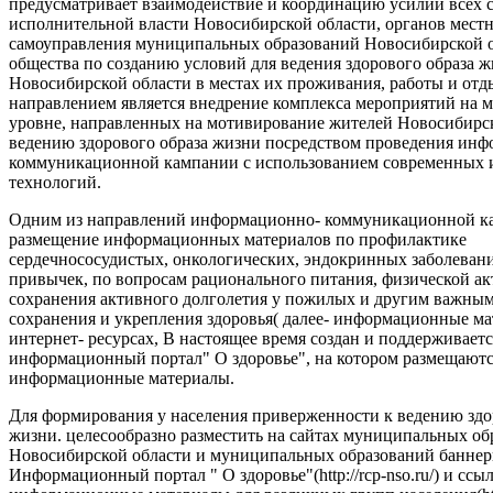
предусматривает взаимодействие и координацию усилий всех с
исполнительной власти Новосибирской области, органов мест
самоуправления муниципальных образований Новосибирской о
общества по созданию условий для ведения здорового образа 
Новосибирской области в местах их проживания, работы и от
направлением является внедрение комплекса мероприятий на
уровне, направленных на мотивирование жителей Новосибирск
ведению здорового образа жизни посредством проведения ин
коммуникационной кампании с использованием современных
технологий.
Одним из направлений информационно- коммуникационной ка
размещение информационных материалов по профилактике
сердечнососудистых, онкологических, эндокринных заболеван
привычек, по вопросам рационального питания, физической ак
сохранения активного долголетия у пожилых и другим важны
сохранения и укрепления здоровья( далее- информационные ма
интернет- ресурсах, В настоящее время создан и поддерживаетс
информационный портал" О здоровье", на котором размещают
информационные материалы.
Для формирования у населения приверженности к ведению здо
жизни. целесообразно разместить на сайтах муниципальных об
Новосибирской области и муниципальных образований баннер
Информационный портал " О здоровье"(http://rcp-nso.ru/) и ссы