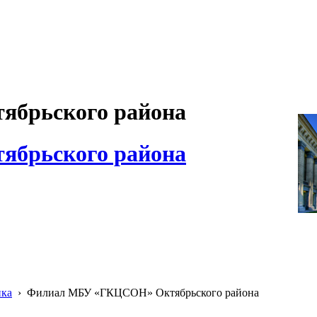
брьского района
брьского района
ика
›
Филиал МБУ «ГКЦСОН» Октябрьского района