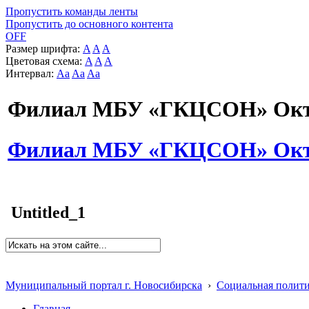
Пропустить команды ленты
Пропустить до основного контента
OFF
Размер шрифта:
A
A
A
Цветовая схема:
A
A
A
Интервал:
Aa
Aa
Aa
Филиал МБУ «ГКЦСОН» Октя
Филиал МБУ «ГКЦСОН» Октя
Untitled_1
Муниципальный портал г. Новосибирска
›
Социальная полит
Главная