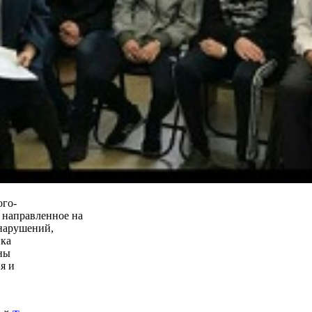
ого-
 направленное на
нарушений,
ика
ны
я и