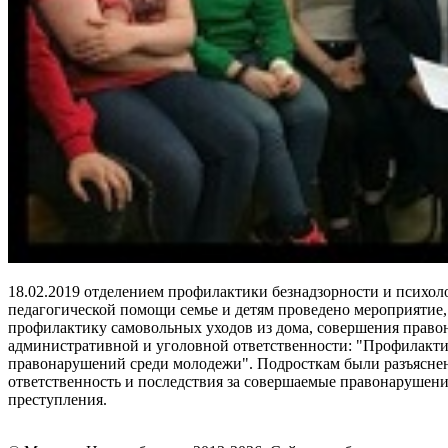
18.02.2019 отделением профилактики безнадзорности и психол
педагогической помощи семье и детям проведено мероприятие,
профилактику самовольных уходов из дома, совершения право
административной и уголовной ответственности: "Профилакт
правонарушений среди молодежи". Подросткам были разъясне
ответственность и последствия за совершаемые правонарушени
преступления.