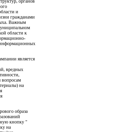
труктур, органов
ного
бласти и
жизни гражданами
дыха. Важным
 муниципальном
ой области к
формационно-
 информационных
мпании является
ий, вредных
тивности,
м вопросам
териалы) на
я
ся
рового образа
разований
ную кнопку "
лку на