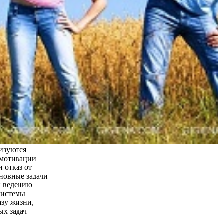
лизуются
 мотивации
 отказ от
новные задачи
й ведению
системы
азу жизни,
ых задач