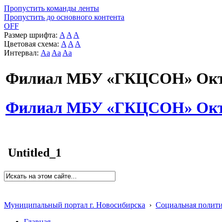
Пропустить команды ленты
Пропустить до основного контента
OFF
Размер шрифта:
A
A
A
Цветовая схема:
A
A
A
Интервал:
Aa
Aa
Aa
Филиал МБУ «ГКЦСОН» Октя
Филиал МБУ «ГКЦСОН» Октя
Untitled_1
Муниципальный портал г. Новосибирска
›
Социальная полит
Главная