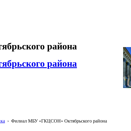
брьского района
брьского района
ика
›
Филиал МБУ «ГКЦСОН» Октябрьского района