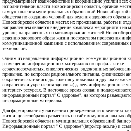
предусматривает взаимодействие и координацию усилий всех с
исполнительной власти Новосибирской области, органов мест
самоуправления муниципальных образований Новосибирской о
общества по созданию условий для ведения здорового образа 
Новосибирской области в местах их проживания, работы и от
направлением является внедрение комплекса мероприятий на
уровне, направленных на мотивирование жителей Новосибирск
ведению здорового образа жизни посредством проведения ин
коммуникационной кампании с использованием современных
технологий.
Одним из направлений информационно- коммуникационной ка
размещение информационных материалов по профилактике
сердечнососудистых, онкологических, эндокринных заболеван
привычек, по вопросам рационального питания, физической ак
сохранения активного долголетия у пожилых и другим важны
сохранения и укрепления здоровья( далее- информационные ма
интернет- ресурсах, В настоящее время создан и поддерживаетс
информационный портал" О здоровье", на котором размещают
информационные материалы.
Для формирования у населения приверженности к ведению здо
жизни. целесообразно разместить на сайтах муниципальных об
Новосибирской области и муниципальных образований баннер
Информационный портал " О здоровье"(http://rcp-nso.ru/) и ссы