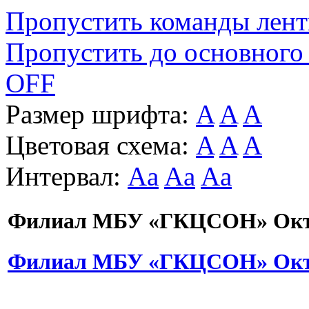
Пропустить команды лен
Пропустить до основного
OFF
Размер шрифта:
A
A
A
Цветовая схема:
A
A
A
Интервал:
Aa
Aa
Aa
Филиал МБУ «ГКЦСОН» Октя
Филиал МБУ «ГКЦСОН» Октя