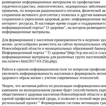
размещение информационных материалов по профилактике
сердечнососудистых, онкологических, эндокринных заболеван
привычек, по вопросам рационального питания, физической ак
сохранения активного долголетия у пожилых и другим важны
сохранения и укрепления здоровья( далее- информационные ма
интернет- ресурсах, В настоящее время создан и поддерживаетс
информационный портал" О здоровье", на котором размещают
информационные материалы.
Для формирования у населения приверженности к ведению здо
жизни. целесообразно разместить на сайтах муниципальных об
Новосибирской области и муниципальных образований баннер
Информационный портал " О здоровье"(http://rcp-nso.ru/) и ссы
информационные материалы для различных групп населения(http
nso.ru/news htmi/2017-03-25m.php).
Работа в едином информационном поле по вопросам профилак
увеличить информированность населения и формировать моти
здорового образа жизни с учетом современных технологий.
Уверен, что активная работа по реализации информационно-
кампании на муниципальном уровне будет способствовать ук
общественного здоровья населения Новосибирской области и
единой профилактической среды, и позволит в полной мере ре
региональный проект " Формирование системы мотивации гра