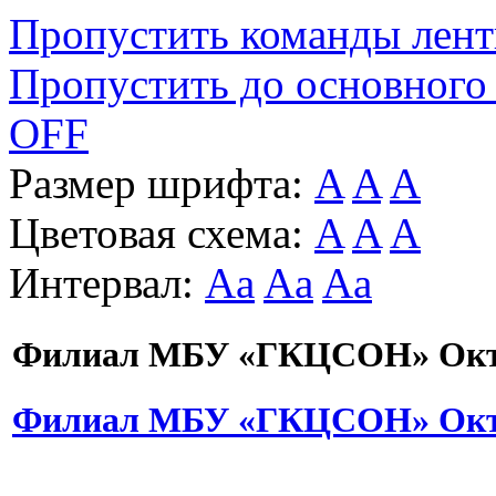
Пропустить команды лен
Пропустить до основного
OFF
Размер шрифта:
A
A
A
Цветовая схема:
A
A
A
Интервал:
Aa
Aa
Aa
Филиал МБУ «ГКЦСОН» Октя
Филиал МБУ «ГКЦСОН» Октя