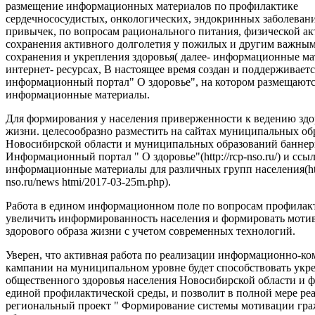
размещение информационных материалов по профилактике
сердечнососудистых, онкологических, эндокринных заболеван
привычек, по вопросам рационального питания, физической ак
сохранения активного долголетия у пожилых и другим важны
сохранения и укрепления здоровья( далее- информационные ма
интернет- ресурсах, В настоящее время создан и поддерживаетс
информационный портал" О здоровье", на котором размещают
информационные материалы.
Для формирования у населения приверженности к ведению здо
жизни. целесообразно разместить на сайтах муниципальных об
Новосибирской области и муниципальных образований баннер
Информационный портал " О здоровье"(http://rcp-nso.ru/) и ссы
информационные материалы для различных групп населения(http
nso.ru/news htmi/2017-03-25m.php).
Работа в едином информационном поле по вопросам профилак
увеличить информированность населения и формировать моти
здорового образа жизни с учетом современных технологий.
Уверен, что активная работа по реализации информационно-
кампании на муниципальном уровне будет способствовать ук
общественного здоровья населения Новосибирской области и
единой профилактической среды, и позволит в полной мере ре
региональный проект " Формирование системы мотивации гра