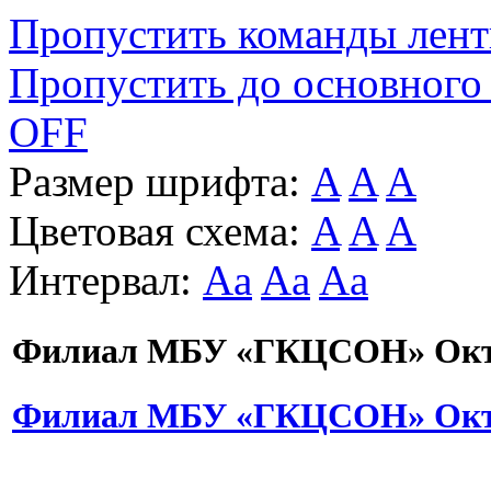
Пропустить команды лен
Пропустить до основного
OFF
Размер шрифта:
A
A
A
Цветовая схема:
A
A
A
Интервал:
Aa
Aa
Aa
Филиал МБУ «ГКЦСОН» Октя
Филиал МБУ «ГКЦСОН» Октя