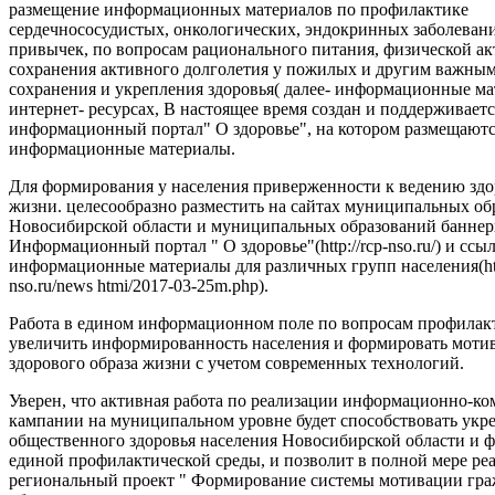
размещение информационных материалов по профилактике
сердечнососудистых, онкологических, эндокринных заболеван
привычек, по вопросам рационального питания, физической ак
сохранения активного долголетия у пожилых и другим важны
сохранения и укрепления здоровья( далее- информационные ма
интернет- ресурсах, В настоящее время создан и поддерживаетс
информационный портал" О здоровье", на котором размещают
информационные материалы.
Для формирования у населения приверженности к ведению здо
жизни. целесообразно разместить на сайтах муниципальных об
Новосибирской области и муниципальных образований баннер
Информационный портал " О здоровье"(http://rcp-nso.ru/) и ссы
информационные материалы для различных групп населения(http
nso.ru/news htmi/2017-03-25m.php).
Работа в едином информационном поле по вопросам профилак
увеличить информированность населения и формировать моти
здорового образа жизни с учетом современных технологий.
Уверен, что активная работа по реализации информационно-
кампании на муниципальном уровне будет способствовать ук
общественного здоровья населения Новосибирской области и
единой профилактической среды, и позволит в полной мере ре
региональный проект " Формирование системы мотивации гра