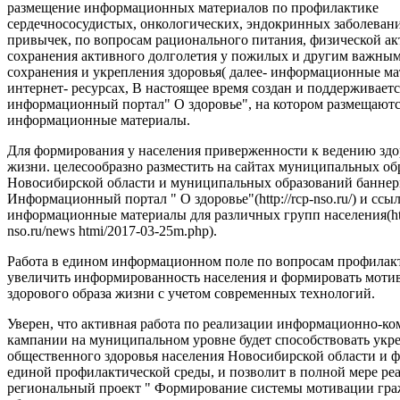
размещение информационных материалов по профилактике
сердечнососудистых, онкологических, эндокринных заболеван
привычек, по вопросам рационального питания, физической ак
сохранения активного долголетия у пожилых и другим важны
сохранения и укрепления здоровья( далее- информационные ма
интернет- ресурсах, В настоящее время создан и поддерживаетс
информационный портал" О здоровье", на котором размещают
информационные материалы.
Для формирования у населения приверженности к ведению здо
жизни. целесообразно разместить на сайтах муниципальных об
Новосибирской области и муниципальных образований баннер
Информационный портал " О здоровье"(http://rcp-nso.ru/) и ссы
информационные материалы для различных групп населения(http
nso.ru/news htmi/2017-03-25m.php).
Работа в едином информационном поле по вопросам профилак
увеличить информированность населения и формировать моти
здорового образа жизни с учетом современных технологий.
Уверен, что активная работа по реализации информационно-
кампании на муниципальном уровне будет способствовать ук
общественного здоровья населения Новосибирской области и
единой профилактической среды, и позволит в полной мере ре
региональный проект " Формирование системы мотивации гра