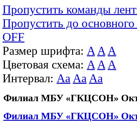
Пропустить команды лен
Пропустить до основного
OFF
Размер шрифта:
A
A
A
Цветовая схема:
A
A
A
Интервал:
Aa
Aa
Aa
Филиал МБУ «ГКЦСОН» Октя
Филиал МБУ «ГКЦСОН» Октя