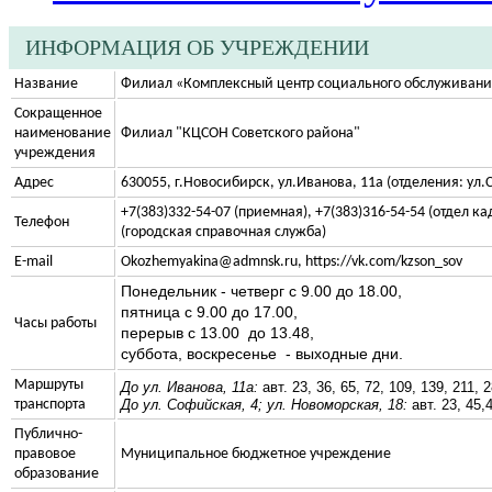
ИНФОРМАЦИЯ ОБ УЧРЕЖДЕНИИ
Название
Филиал «Комплексный центр социального обслуживания
Сокращенное
наименование
Филиал "КЦСОН Советского района"
учреждения
Адрес
630055, г.Новосибирск, ул.Иванова, 11а (отделения: ул.
+7(383)332-54-07 (приемная), +7(383)316-54-54 (отдел ка
Телефон
(городская справочная служба)
E-mail
Okozhemyakina@admnsk.ru, https://vk.com/kzson_sov
Понедельник - четверг с 9.00 до 18.00,
пятница с 9.00 до 17.00,
Часы работы
перерыв с 13.00 до 13.48,
суббота, воскресенье - выходные дни.
Маршруты
До ул. Иванова, 11а:
а
вт. 23, 36, 65, 72, 109, 139, 211,
транспорта
До ул. Софийская, 4; ул. Новоморская, 18:
а
вт. 23, 45,
Публично-
правовое
Муниципальное бюджетное учреждение
образование