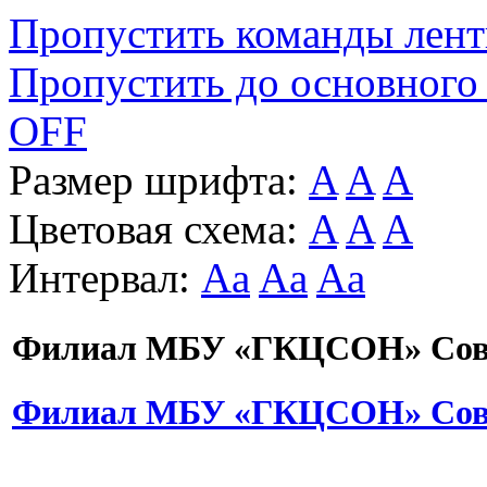
Пропустить команды лен
Пропустить до основного
OFF
Размер шрифта:
A
A
A
Цветовая схема:
A
A
A
Интервал:
Aa
Aa
Aa
Филиал МБУ «ГКЦСОН» Сове
Филиал МБУ «ГКЦСОН» Сове