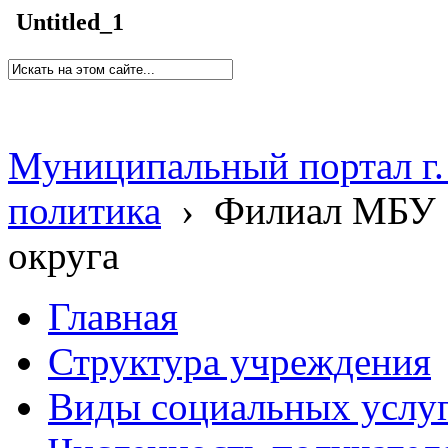
Untitled_1
Муниципальный портал г.
политика
›
Филиал МБУ 
округа
Главная
Структура учреждения
Виды социальных услу