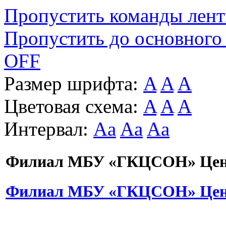
Пропустить команды лен
Пропустить до основного
OFF
Размер шрифта:
A
A
A
Цветовая схема:
A
A
A
Интервал:
Aa
Aa
Aa
Филиал МБУ «ГКЦСОН» Цент
Филиал МБУ «ГКЦСОН» Цент