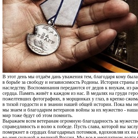
В этот день мы отдаём дань уважения тем, благодаря кому был
в борьбе за свободу и независимость Родины. История страны п
наследству. Воспоминания передаются от дедов к внукам, из рас
сердца. Память живёт в каждом из нас. В медалях на груди геро
пожелтевших фотографиях, в морщинках у глаз, в крепко сжима
в тихой гордости и в знании нашей общей истории. Пока мы не
мы знаем и благодарим ветеранов войны за их мужество - наша 
мир тоже будут об этом помнить.
Выражаем всем ветеранам огромную благодарность за мужество
справедливость и волю к победе. Пусть слава, которой вы засл
померкнет в сердцах благодарных потомков, вдохновляя их на
во имя сильной и великой России. Мы все в неоплатном долгу