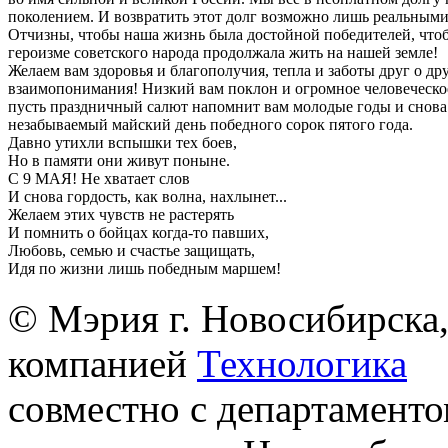
поколением. И возвратить этот долг возможно лишь реальными
Отчизны, чтобы наша жизнь была достойной победителей, что
героизме советского народа продолжала жить на нашей земле!
Желаем вам здоровья и благополучия, тепла и заботы друг о др
взаимопонимания! Низкий вам поклон и огромное человеческо
пусть праздничный салют напомнит вам молодые годы и снова 
незабываемый майский день победного сорок пятого года.
Давно утихли вспышки тех боев,
Но в памяти они живут поныне.
С 9 МАЯ! Не хватает слов
И снова гордость, как волна, нахлынет...
Желаем этих чувств не растерять
И помнить о бойцах когда-то павших,
Любовь, семью и счастье защищать,
Идя по жизни лишь победным маршем!
© Мэрия г. Новосибирска,
компанией
Технологика
совместно с департаменто