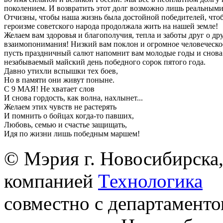
поколением. И возвратить этот долг возможно лишь реальными
Отчизны, чтобы наша жизнь была достойной победителей, что
героизме советского народа продолжала жить на нашей земле!
Желаем вам здоровья и благополучия, тепла и заботы друг о др
взаимопонимания! Низкий вам поклон и огромное человеческо
пусть праздничный салют напомнит вам молодые годы и снова 
незабываемый майский день победного сорок пятого года.
Давно утихли вспышки тех боев,
Но в памяти они живут поныне.
С 9 МАЯ! Не хватает слов
И снова гордость, как волна, нахлынет...
Желаем этих чувств не растерять
И помнить о бойцах когда-то павших,
Любовь, семью и счастье защищать,
Идя по жизни лишь победным маршем!
© Мэрия г. Новосибирска,
компанией
Технологика
совместно с департаменто