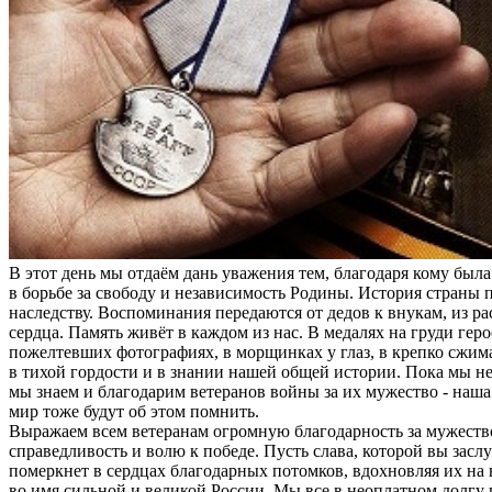
В этот день мы отдаём дань уважения тем, благодаря кому был
в борьбе за свободу и независимость Родины. История страны п
наследству. Воспоминания передаются от дедов к внукам, из рас
сердца. Память живёт в каждом из нас. В медалях на груди геро
пожелтевших фотографиях, в морщинках у глаз, в крепко сжима
в тихой гордости и в знании нашей общей истории. Пока мы не
мы знаем и благодарим ветеранов войны за их мужество - наша 
мир тоже будут об этом помнить.
Выражаем всем ветеранам огромную благодарность за мужество
справедливость и волю к победе. Пусть слава, которой вы засл
померкнет в сердцах благодарных потомков, вдохновляя их на
во имя сильной и великой России. Мы все в неоплатном долгу