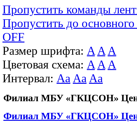
Пропустить команды лен
Пропустить до основного
OFF
Размер шрифта:
A
A
A
Цветовая схема:
A
A
A
Интервал:
Aa
Aa
Aa
Филиал МБУ «ГКЦСОН» Цент
Филиал МБУ «ГКЦСОН» Цент