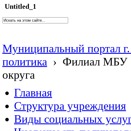
Untitled_1
Муниципальный портал г.
политика
›
Филиал МБУ 
округа
Главная
Структура учреждения
Виды социальных услу