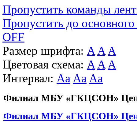
Пропустить команды лен
Пропустить до основного
OFF
Размер шрифта:
A
A
A
Цветовая схема:
A
A
A
Интервал:
Aa
Aa
Aa
Филиал МБУ «ГКЦСОН» Цент
Филиал МБУ «ГКЦСОН» Цент