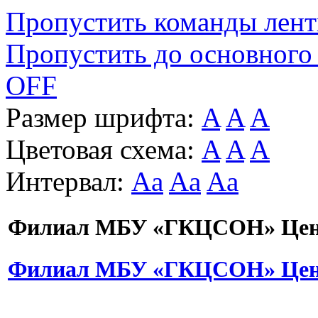
Пропустить команды лен
Пропустить до основного
OFF
Размер шрифта:
A
A
A
Цветовая схема:
A
A
A
Интервал:
Aa
Aa
Aa
Филиал МБУ «ГКЦСОН» Цент
Филиал МБУ «ГКЦСОН» Цент