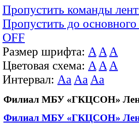
Пропустить команды лен
Пропустить до основного
OFF
Размер шрифта:
A
A
A
Цветовая схема:
A
A
A
Интервал:
Aa
Aa
Aa
Филиал МБУ «ГКЦСОН» Лени
Филиал МБУ «ГКЦСОН» Лени