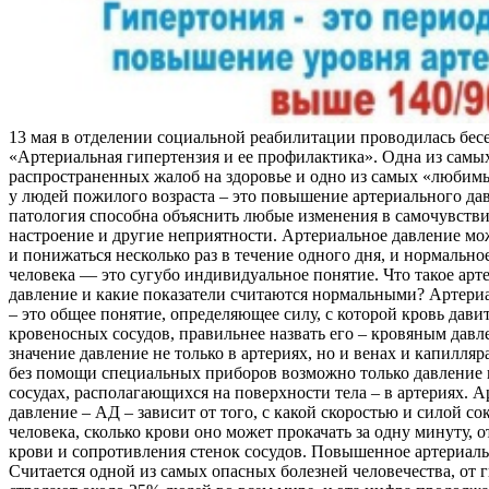
13 мая в отделении социальной реабилитации проводилась бес
«Артериальная гипертензия и ее профилактика». Одна из самы
распространенных жалоб на здоровье и одно из самых «любим
у людей пожилого возраста – это повышение артериального да
патология способна объяснить любые изменения в самочувстви
настроение и другие неприятности. Артериальное давление м
и понижаться несколько раз в течение одного дня, и нормально
человека — это сугубо индивидуальное понятие. Что такое арт
давление и какие показатели считаются нормальными? Артери
– это общее понятие, определяющее силу, с которой кровь дави
кровеносных сосудов, правильнее назвать его – кровяным давл
значение давление не только в артериях, но и венах и капилляр
без помощи специальных приборов возможно только давление
сосудах, располагающихся на поверхности тела – в артериях. 
давление – АД – зависит от того, с какой скоростью и силой со
человека, сколько крови оно может прокачать за одну минуту, о
крови и сопротивления стенок сосудов. Повышенное артериаль
Считается одной из самых опасных болезней человечества, от 