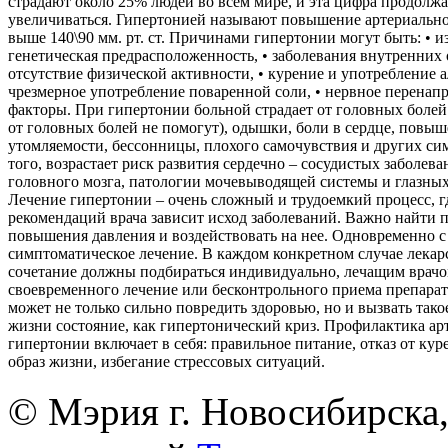
страдают около 25% людей во всем мире, и эта цифра продолжа
увеличиваться. Гипертонией называют повышение артериально
выше 140\90 мм. рт. ст. Причинами гипертонии могут быть: • и
генетическая предрасположенность, • заболевания внутренних 
отсутствие физической активности, • курение и употребление а
чрезмерное употребление поваренной соли, • нервное перенапр
факторы. При гипертонии больной страдает от головных болей 
от головных болей не помогут), одышки, боли в сердце, повы
утомляемости, бессонницы, плохого самочувствия и других си
того, возрастает риск развития сердечно – сосудистых заболев
головного мозга, патологии мочевыводящей системы и глазных
Лечение гипертонии – очень сложный и трудоемкий процесс, г
рекомендаций врача зависит исход заболеваний. Важно найти 
повышения давления и воздействовать на нее. Одновременно с
симптоматическое лечение. В каждом конкретном случае лекарс
сочетание должны подбираться индивидуально, лечащим врачо
своевременного лечение или бесконтрольного приема препарат
может не только сильно повредить здоровью, но и вызвать тако
жизни состояние, как гипертонический криз. Профилактика ар
гипертонии включает в себя: правильное питание, отказ от ку
образ жизни, избегание стрессовых ситуаций.
© Мэрия г. Новосибирска,