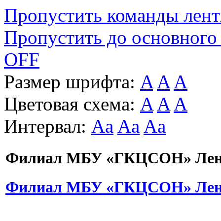
Пропустить команды лен
Пропустить до основного
OFF
Размер шрифта:
A
A
A
Цветовая схема:
A
A
A
Интервал:
Aa
Aa
Aa
Филиал МБУ «ГКЦСОН» Лени
Филиал МБУ «ГКЦСОН» Лени