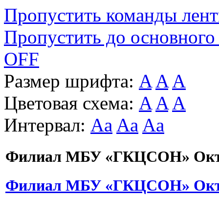
Пропустить команды лен
Пропустить до основного
OFF
Размер шрифта:
A
A
A
Цветовая схема:
A
A
A
Интервал:
Aa
Aa
Aa
Филиал МБУ «ГКЦСОН» Октя
Филиал МБУ «ГКЦСОН» Октя