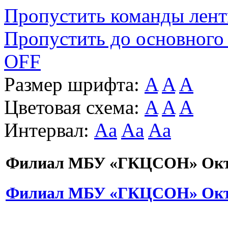
Пропустить команды лен
Пропустить до основного
OFF
Размер шрифта:
A
A
A
Цветовая схема:
A
A
A
Интервал:
Aa
Aa
Aa
Филиал МБУ «ГКЦСОН» Октя
Филиал МБУ «ГКЦСОН» Октя