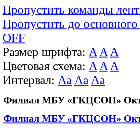
Пропустить команды лен
Пропустить до основного
OFF
Размер шрифта:
A
A
A
Цветовая схема:
A
A
A
Интервал:
Aa
Aa
Aa
Филиал МБУ «ГКЦСОН» Октя
Филиал МБУ «ГКЦСОН» Октя