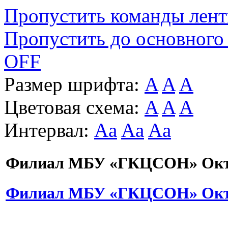
Пропустить команды лен
Пропустить до основного
OFF
Размер шрифта:
A
A
A
Цветовая схема:
A
A
A
Интервал:
Aa
Aa
Aa
Филиал МБУ «ГКЦСОН» Октя
Филиал МБУ «ГКЦСОН» Октя