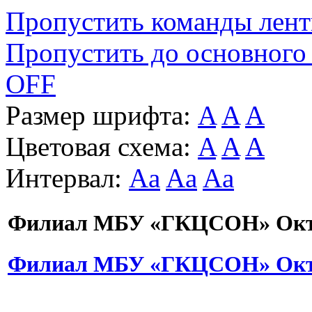
Пропустить команды лен
Пропустить до основного
OFF
Размер шрифта:
A
A
A
Цветовая схема:
A
A
A
Интервал:
Aa
Aa
Aa
Филиал МБУ «ГКЦСОН» Октя
Филиал МБУ «ГКЦСОН» Октя