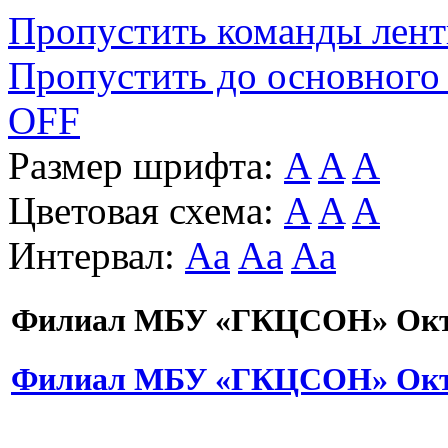
Пропустить команды лен
Пропустить до основного
OFF
Размер шрифта:
A
A
A
Цветовая схема:
A
A
A
Интервал:
Aa
Aa
Aa
Филиал МБУ «ГКЦСОН» Октя
Филиал МБУ «ГКЦСОН» Октя