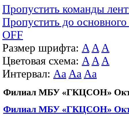
Пропустить команды лен
Пропустить до основного
OFF
Размер шрифта:
A
A
A
Цветовая схема:
A
A
A
Интервал:
Aa
Aa
Aa
Филиал МБУ «ГКЦСОН» Октя
Филиал МБУ «ГКЦСОН» Октя